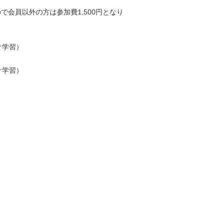
ので会員以外の方は参加費1,500円となり
オ学習）
オ学習）